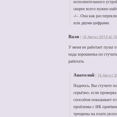
исполнительного устрой
скорее всего нужно най
-/-- .Она как раз перек
или двумя цифрами.
Валя
|
16 Август 2013 at 10
У меня не работает пульт о
нада хорошинка по стучать
работать
Анатолий
|
16 Август 2
Надеюсь, Вы стучите по
серьёзно, если проверка
способом показывает ег
проблемы с ИК приёмни
трещины на плате,(вспо