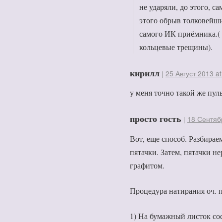
не ударяли, до этого, са
этого обрыв толковейши
самого ИК приёмника.(
кольцевые трещины).
кирилл
|
25 Август 2013 at
у меня точно такой же пуль
просто гость
|
18 Сентябр
Вот, еще способ. Разбирае
пятачки. Затем, пятачки 
графитом.
Процедура натирания оч. п
1) На бумажный листок со