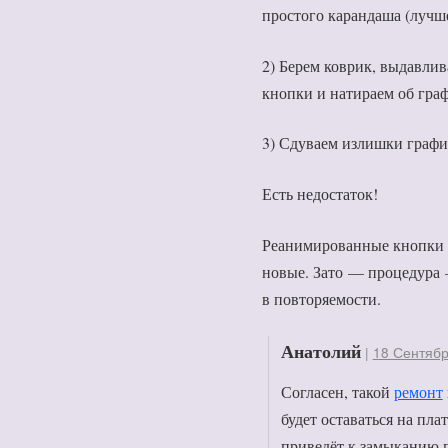
простого карандаша (лучше
2) Берем коврик, выдавли
кнопки и натираем об гра
3) Сдуваем излишки графит
Есть недостаток!
Реанимированные кнопки р
новые. Зато — процедура 
в повторяемости.
Анатолий
|
18 Сентябр
Согласен, такой
ремонт
будет оставаться на пла
приведёт к замыканию 