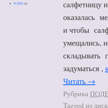
салфетницу и
УСПЕХ
(6)
оказалась ме
и чтобы сал
умещались, н
складывать 
задуматься ,
Читать
→
Рубрика
ПОД
Tagged
из дис